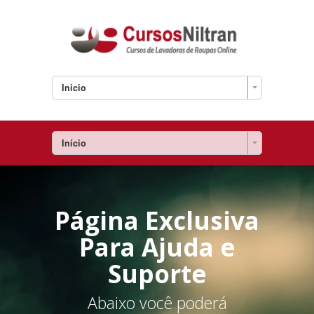
Inicio
Início
Página Exclusiva
Para Ajuda e
Suporte
Abaixo você poderá