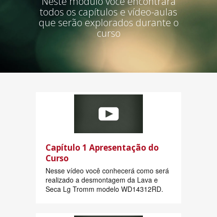
Neste módulo você encontrará
todos os capítulos e vídeo-aulas
que serão explorados durante o
curso
Capítulo 1 Apresentação do
Curso
Nesse vídeo você conhecerá como será
realizado a desmontagem da Lava e
Seca Lg Tromm modelo WD14312RD.