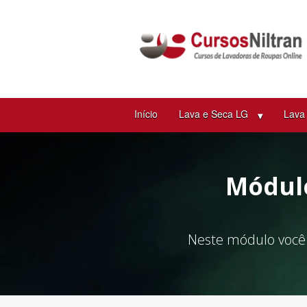
Início
Lava e Seca LG
Lava 
Módulo
Neste módulo você 