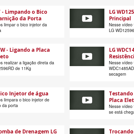
- Limpando o Bico
LG WD1259
arnição da Porta
Principal
 limpar o bico injetor da
Nesse vídeo 
a
LG WD12596
 - Ligando a Placa
LG WDC14
reto
Resistênc
 realizar a ligação direta da
Nesse vídeo
2596RD de 11Kg
WDC1485AD n
secagem
ico Injetor de água
Testando 
 limpara o bico injetor de
Placa Ele
 da porta
Nesse vídeo v
se está cheg
bomba de Drenagem LG
Trocando 