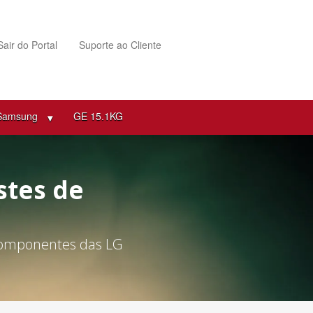
Sair do Portal
Suporte ao Cliente
 Samsung
GE 15.1KG
stes de
 componentes das LG