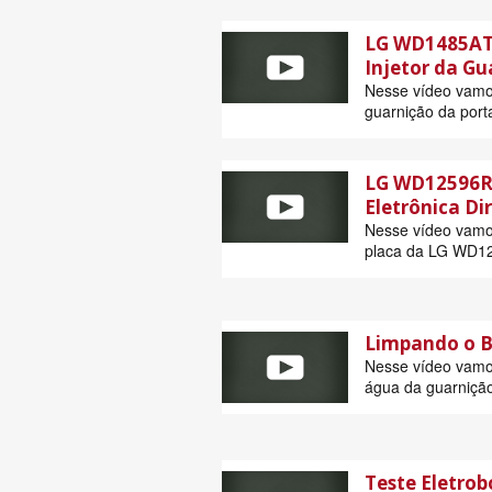
LG WD1485AT 
Injetor da Gu
Nesse vídeo vamos
guarnição da port
LG WD12596RW
Eletrônica Di
Nesse vídeo vamos
placa da LG WD1
Limpando o B
Nesse vídeo vamos
água da guarnição
Teste Eletro