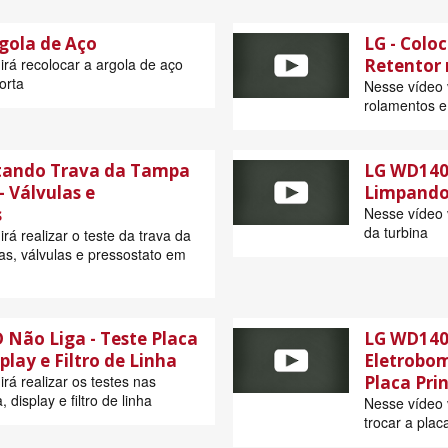
gola de Aço
LG - Colo
irá recolocar a argola de aço
Retentor
orta
Nesse vídeo 
rolamentos e
stando Trava da Tampa
LG WD140
- Válvulas e
Limpando 
s
Nesse vídeo 
da turbina
rá realizar o teste da trava da
as, válvulas e pressostato em
Não Liga - Teste Placa
LG WD140
play e Filtro de Linha
Eletrobom
rá realizar os testes nas
Placa Prin
 display e filtro de linha
Nesse vídeo 
trocar a placa