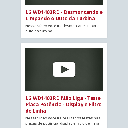
LG WD1403RD - Desmontando e
Limpando o Duto da Turbina
Nesse vídeo você irá desmontar e limpar o
duto da turbina
LG WD1403RD Não Liga - Teste
Placa Potência - Display e Filtro
de Linha
Nesse vídeo você irá realizar os testes nas
placas de potência, display e filtro de linha