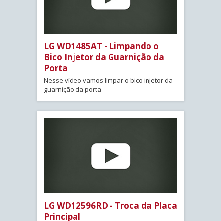
LG WD1485AT - Limpando o
Bico Injetor da Guarnição da
Porta
Nesse vídeo vamos limpar o bico injetor da
guarnição da porta
LG WD12596RD - Troca da Placa
Principal