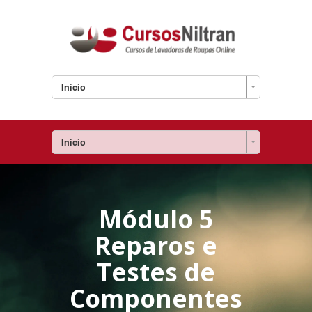
Inicio
Início
Módulo 5
Reparos e
Testes de
Componentes