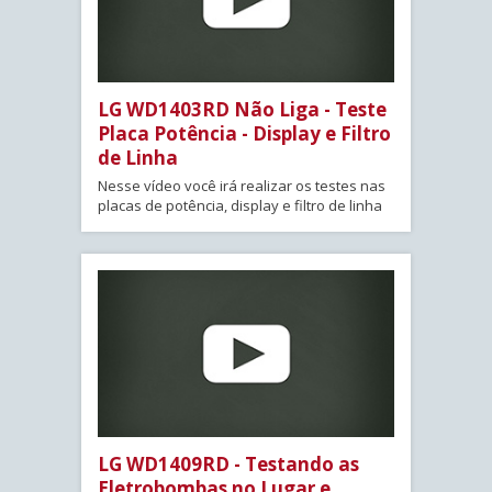
LG WD1403RD Não Liga - Teste
Placa Potência - Display e Filtro
de Linha
Nesse vídeo você irá realizar os testes nas
placas de potência, display e filtro de linha
LG WD1409RD - Testando as
Eletrobombas no Lugar e