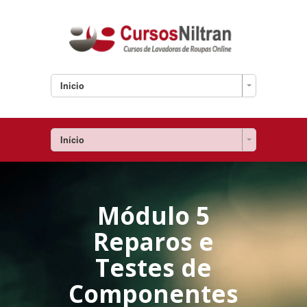
Inicio
Início
Módulo 5
Reparos e
Testes de
Componentes