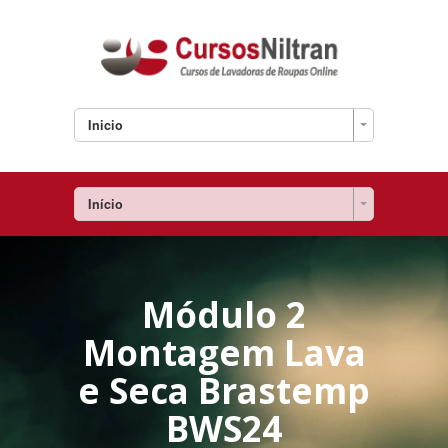
Inicio
Início
Módulo 2
Montagem Lava
e Seca Brastemp
BWS24