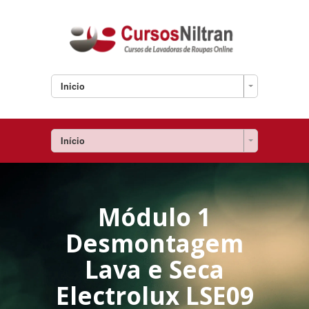
Inicio
Início
Módulo 1
Desmontagem
Lava e Seca
Electrolux LSE09