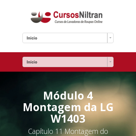
Inicio
Início
Módulo 4
Montagem da LG
W1403
Capítulo 11 Montagem do