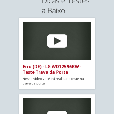
Dicas e Testes
a Baixo
Erro (DE) - LG WD12596RW -
Teste Trava da Porta
Nesse vídeo você irá realizar o teste na
trava da porta