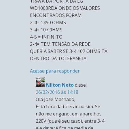
TRAVA DA PORTA DA LG
WD1003RDA ONDE OS VALORES
ENCONTRADOS FORAM
2-4= 1350 OHMS
3-4= 107 0HMS
4-5 = INFINITO
2-4= TEM TENSÃO DA REDE
QUERIA SABER SE 3-4 107 OHMS TA
DENTRO DA TOLERANCIA.
Acesse para responder
Nilton Neto
disse:
26/02/2016 às 14:18
Olá José Machado,
Está fora da tolerância sim. Se
não me engano, em aparelhos
220V (que é seu caso), entre 3-4
ele deverá fica na media de