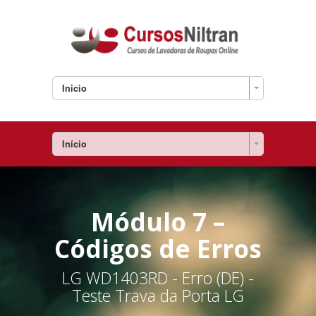
Inicio
Início
Módulo 7 –
Códigos de Erros
LG WD1403RD - Erro (DE) -
Teste Trava da Porta LG