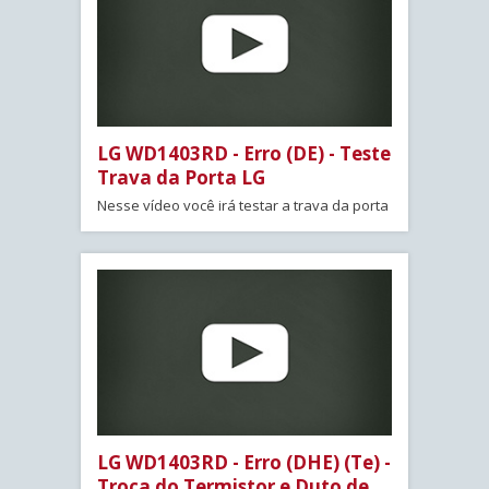
LG WD1403RD - Erro (DE) - Teste
Trava da Porta LG
Nesse vídeo você irá testar a trava da porta
LG WD1403RD - Erro (DHE) (Te) -
Troca do Termistor e Duto de