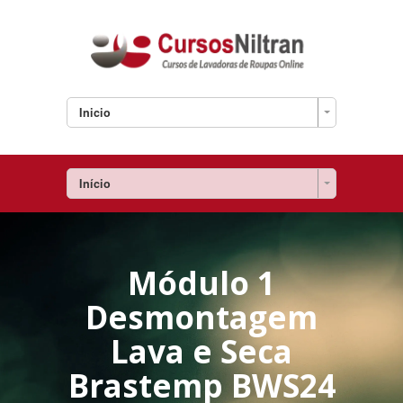
Inicio
Início
Módulo 1
Desmontagem
Lava e Seca
Brastemp BWS24