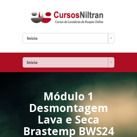
Inicio
Início
Módulo 1
Desmontagem
Lava e Seca
Brastemp BWS24