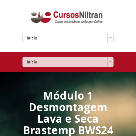
Inicio
Início
Módulo 1
Desmontagem
Lava e Seca
Brastemp BWS24