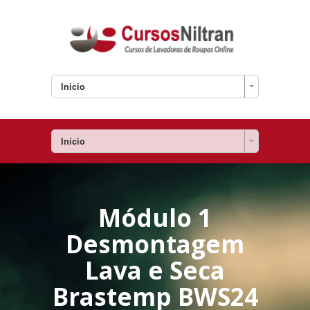
Inicio
Início
Módulo 1
Desmontagem
Lava e Seca
Brastemp BWS24